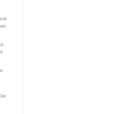
 mit
ver,
te
he
as
 Die