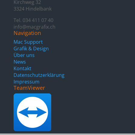
Kirchweg 32
3324 Hindelbank
Tel. 034 411 07 40
info@macgrafix.ch
Navigation
Mac Support
Grafik & Design
Über uns
News
Kontakt
Datenschutzerklärung
Impressum
TeamViewer