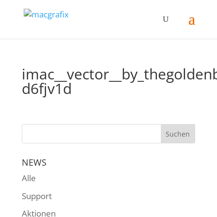
imac__vector__by_thegolden
d6fjv1d
NEWS
Alle
Support
Aktionen