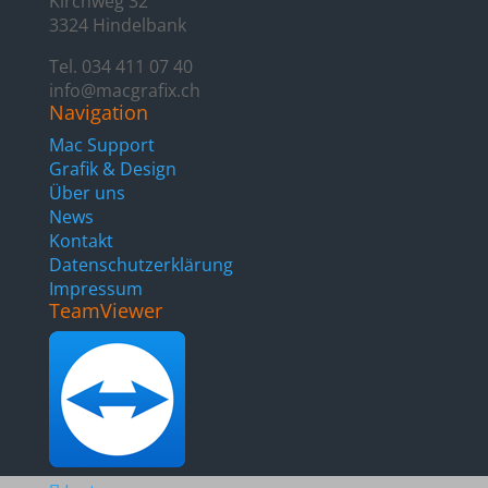
Kirchweg 32
3324 Hindelbank
Tel. 034 411 07 40
info@macgrafix.ch
Navigation
Mac Support
Grafik & Design
Über uns
News
Kontakt
Datenschutzerklärung
Impressum
TeamViewer