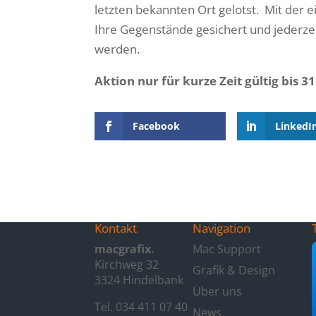
letzten bekannten Ort gelotst. Mit der
Ihre Gegenstände gesichert und jederzeit
werden.
Aktion nur für kurze Zeit gültig bis 3
Facebook
LinkedI
Kontakt
Navigation
macgrafix.
Mac Support
Kirchweg 32
Grafik & Design
3324 Hindelbank
Über uns
Tel. 034 411 07 40
News