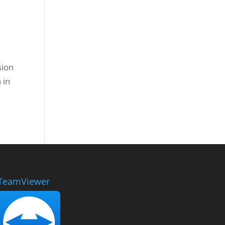
sion
 in
TeamViewer