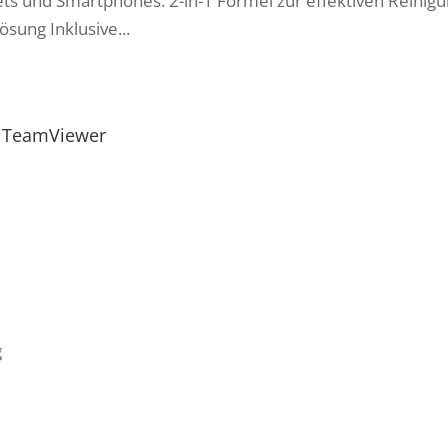
lets und Smartphones. 2-in-1 Formel zur effektiven Reinig
ösung Inklusive...
TeamViewer
g