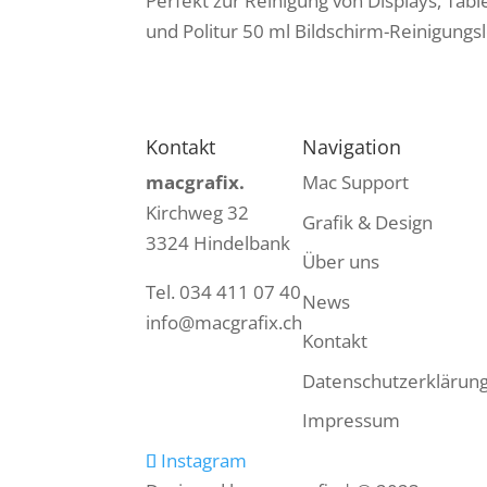
Perfekt zur Reinigung von Displays, Tab
und Politur 50 ml Bildschirm-Reinigungsl
Kontakt
Navigation
macgrafix.
Mac Support
Kirchweg 32
Grafik & Design
3324 Hindelbank
Über uns
Tel. 034 411 07 40
News
info@macgrafix.ch
Kontakt
Datenschutzerklärun
Impressum
Instagram