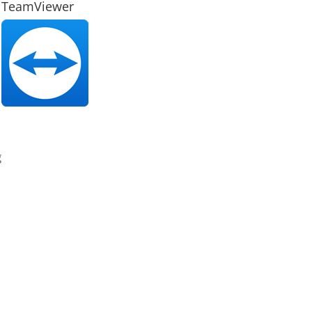
TeamViewer
g